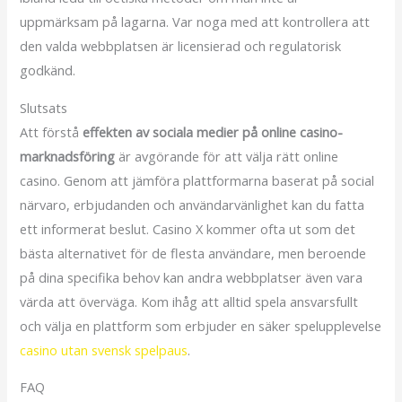
uppmärksam på lagarna. Var noga med att kontrollera att
den valda webbplatsen är licensierad och regulatorisk
godkänd.
Slutsats
Att förstå
effekten av sociala medier på online casino-
marknadsföring
är avgörande för att välja rätt online
casino. Genom att jämföra plattformarna baserat på social
närvaro, erbjudanden och användarvänlighet kan du fatta
ett informerat beslut. Casino X kommer ofta ut som det
bästa alternativet för de flesta användare, men beroende
på dina specifika behov kan andra webbplatser även vara
värda att överväga. Kom ihåg att alltid spela ansvarsfullt
och välja en plattform som erbjuder en säker spelupplevelse
casino utan svensk spelpaus
.
FAQ