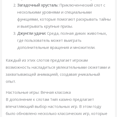
Загадочный хрусталь:
Приключенческий слот с
несколькими уровнями и специальными
функциями, которые помогают раскрывать тайны
и выигрывать крупные призы.
Джунгли удачи:
Среда, полная диких животных,
где пользователь может выиграть
дополнительные вращения и множители.
Каждый из этих слотов предлагает игрокам
возможность насладиться увлекательными сюжетами и
захватывающей анимацией, создавая уникальный
опыт.
Настольные игры: Вечная классика
В дополнение к слотам 1win казино предлагает
впечатляющий выбор настольных игр. В этом году
было обновлено несколько классических игр, которые