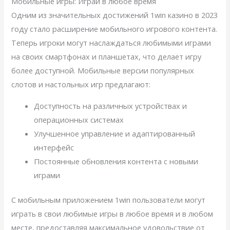
Мобильные игры: Играй в любое время
Одним из значительных достижений 1win казино в 2023
году стало расширение мобильного игрового контента.
Теперь игроки могут наслаждаться любимыми играми
на своих смартфонах и планшетах, что делает игру
более доступной. Мобильные версии популярных
слотов и настольных игр предлагают:
Доступность на различных устройствах и
операционных системах
Улучшенное управление и адаптированный
интерфейс
Постоянные обновления контента с новыми
играми
С мобильным приложением 1win пользователи могут
играть в свои любимые игры в любое время и в любом
месте, предоставляя максимальное удовольствие от