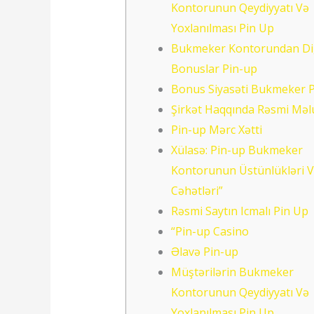
Kontorunun Qeydiyyatı Və
Yoxlanılması Pin Up
Bukmeker Kontorundan Di
Bonuslar Pin-up
Bonus Siyasəti Bukmeker 
Şirkət Haqqında Rəsmi Mə
Pin-up Mərc Xətti
Xülasə: Pin-up Bukmeker
Kontorunun Üstünlükləri V
Cəhətləri”
Rəsmi Saytın Icmalı Pin Up
“Pin-up Casino
Əlavə Pin-up
Müştərilərin Bukmeker
Kontorunun Qeydiyyatı Və
Yoxlanılması Pin Up