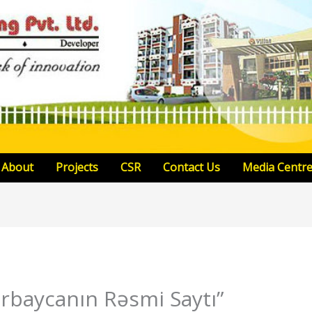
About
Projects
CSR
Contact Us
Media Centr
ərbaycanın Rəsmi Saytı”