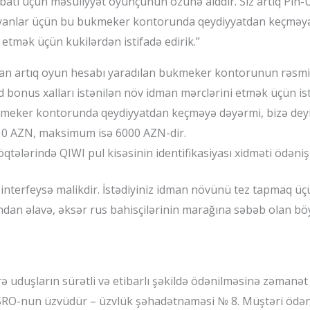
batı üçün məsuliyyət oyunçunun özünə aiddir. Siz artıq Pin
layanlar üçün bu bukmeker kontorunda qeydiyyatdan keçməyə 
f etmək üçün kukilərdən istifadə edirik.”
an artıq oyun hesabı yaradılan bukmeker kontorunun rəsmi po
nus xalları istənilən növ idman mərclərini etmək üçün istifa
kmeker kontorunda qeydiyyatdan keçməyə dəyərmi, bizə deyi
0 AZN, maksimum isə 6000 AZN-dir.
qtələrində QIWI pul kisəsinin identifikasiyası xidməti ödən
 interfeysə malikdir. İstədiyiniz idman növünü tez tapmaq üçü
Bundan əlavə, əksər rus bahisçilərinin marağına səbəb olan bö
ə uduşların sürətli və etibarlı şəkildə ödənilməsinə zəmanət
SRO-nun üzvüdür – üzvlük şəhadətnaməsi № 8. Müştəri ödən