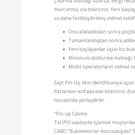
Çıxarma məbləği azdırsa, vergi hesa
mərc etmiş ola bilərsiniz. Yeni baş
və daha fərdiləşdirilmiş xidmət təkli
Onu kliklədikdən sonra poçtd
Tamamlandıqdan sonra added bo
Yeni başlayanlar üçün bu bu
Minimum doldurma məbləği 1
Mobil operatorların xidmət nö
Sayt Pin-Up ilkin identifikasiya üçün
filtrlərdən istifadə edə bilərsiniz. 
hissəsində yerləşdirilir.
“Pin-up Casino
TsUPIS vasitəsilə işləmək müştərilər
CARD “Bukmekerlər Assosiasiyası” 