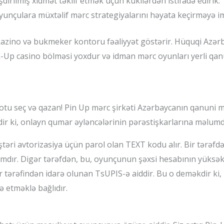
şdirilmiş xidmət təklif etmək üçün kukilərdən istifadə edirik.”
oyunçulara müxtəlif mərc strategiyalarını həyata keçirməyə i
 kazino və bukmeker kontoru fəaliyyət göstərir. Hüquqi Azərb
Pin-Up casino bölməsi yoxdur və idman mərc oyunları yerli qa
lotu seç və qazan! Pin Up mərc şirkəti Azərbaycanın qanuni
ir ki, onlayn qumar əyləncələrinin pərəstişkarlarına məlumd
əri avtorizasiya üçün parol olan TEXT kodu alır. Bir tərəfdə
mdır. Digər tərəfdən, bu, oyunçunun şəxsi hesabının yüksək
tərəfindən idarə olunan TsUPIS-ə aiddir. Bu o deməkdir ki, m
 etməklə bağlıdır.