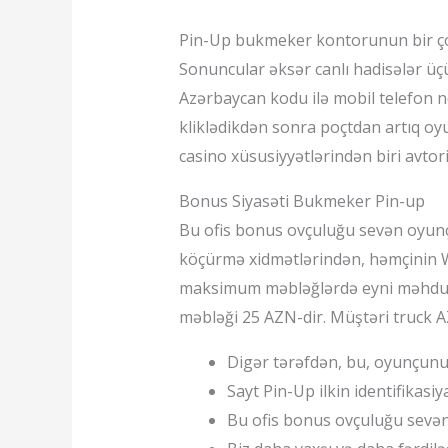
Pin-Up bukmeker kontorunun bir çox 
Sonuncular əksər canlı hadisələr üç
Azərbaycan kodu ilə mobil telefon n
kliklədikdən sonra poçtdan artıq oy
casino xüsusiyyətlərindən biri avtori
Bonus Siyasəti Bukmeker Pin-up
Bu ofis bonus ovçuluğu sevən oyun
köçürmə xidmətlərindən, həmçinin 
maksimum məbləğlərdə eyni məhdudiy
məbləği 25 AZN-dir. Müştəri truck A
Digər tərəfdən, bu, oyunçunu
Sayt Pin-Up ilkin identifikasiy
Bu ofis bonus ovçuluğu sevən