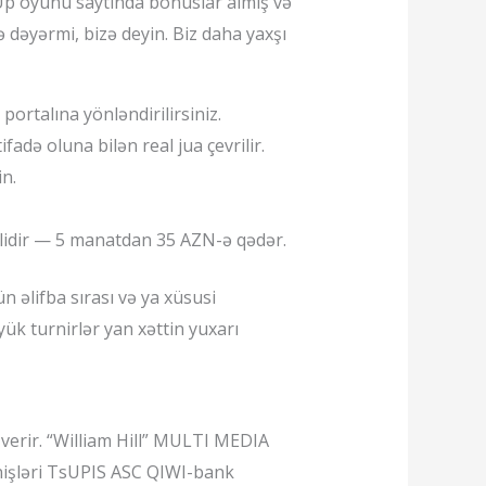
-Up oyunu saytında bonuslar almış və
dəyərmi, bizə deyin. Biz daha yaxşı
rtalına yönləndirilirsiniz.
də oluna bilən real jua çevrilir.
n.
işlidir — 5 manatdan 35 AZN-ə qədər.
n əlifba sırası və ya xüsusi
yük turnirlər yan xəttin yuxarı
 verir. “William Hill” MULTI MEDIA
işləri TsUPIS ASC QIWI-bank