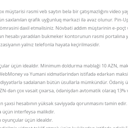
müştərisi rəsmi veb saytın belə bir çatışmazlığını video ya
ün saxlanılan qrafik uyğunluq mərkəzi ilə əvəz olunur. Pin-U
ömrəsini daxil etməlisiniz. Növbəti addım müştərinin e-poçt
un hesabı yaradılan bukmeker kontorunun rəsmi portalına yö
zasiyanın yalnız telefonla həyata keçirilməsidir.
çular üçün idealdır. Minimum doldurma məbləği 10 AZN, mak
WebMoney və Yumani xidmətlərindən istifadə edərkən maksi
yətlərlə sadalanan bütün üsullarla mümkündür. Ödəniş üçün
ZN-dən çox vəsait çıxarsa, ödənişdən avtomatik olaraq 13% 
n şəxsi hesabının yüksək səviyyədə qorunmasını təmin edir.
a üçün interfeysə malikdir.
 oyunçular üçün idealdır.