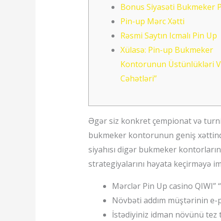
Bonus Siyasəti Bukmeker 
Pin-up Mərc Xətti
Rəsmi Saytın Icmalı Pin Up
Xülasə: Pin-up Bukmeker
Kontorunun Üstünlükləri V
Cəhətləri”
Əgər siz konkret çempionat və turni
bukmeker kontorunun geniş xəttində
siyahısı digər bukmeker kontorlarınd
strategiyalarını həyata keçirməyə im
Mərclər Pin Up casino QIWI” “
Növbəti addım müştərinin e-p
İstədiyiniz idman növünü tez ta