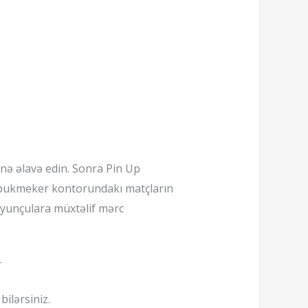
nə əlavə edin. Sonra Pin Up
ı bukmeker kontorundakı matçların
 oyunçulara müxtəlif mərc
.
bilərsiniz.