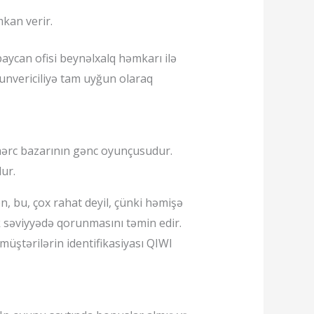
mkan verir.
aycan ofisi beynəlxalq həmkarı ilə
nunvericiliyə tam uyğun olaraq
 mərc bazarının gənc oyunçusudur.
ur.
n, bu, çox rahat deyil, çünki həmişə
 səviyyədə qorunmasını təmin edir.
üştərilərin identifikasiyası QIWI