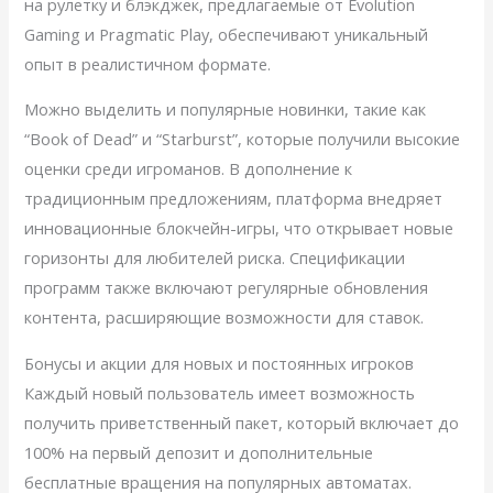
на рулетку и блэкджек, предлагаемые от Evolution
Gaming и Pragmatic Play, обеспечивают уникальный
опыт в реалистичном формате.
Можно выделить и популярные новинки, такие как
“Book of Dead” и “Starburst”, которые получили высокие
оценки среди игроманов. В дополнение к
традиционным предложениям, платформа внедряет
инновационные блокчейн-игры, что открывает новые
горизонты для любителей риска. Спецификации
программ также включают регулярные обновления
контента, расширяющие возможности для ставок.
Бонусы и акции для новых и постоянных игроков
Каждый новый пользователь имеет возможность
получить приветственный пакет, который включает до
100% на первый депозит и дополнительные
бесплатные вращения на популярных автоматах.