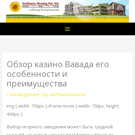
Skip
to
content
Обзор казино Вавада его
особенности и
преимущества
/
Uncategorized
/ By
sunflowerassociat
img { width: 750px; } iframe.movie { width: 750px; height:
450px; }
Выбор игорного заведения может быть трудной
задачей, но если вы ищете платформа с богатым