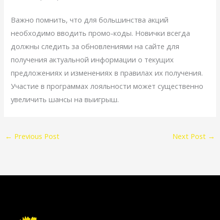
Важно помнить, что для большинства акций
необходимо вводить промо-коды. Новички всегда
должны следить за обновлениями на сайте для
получения актуальной информации о текущих
предложениях и изменениях в правилах их получения.
Участие в программах лояльности может существенно
увеличить шансы на выигрыш.
←
Previous Post
Next Post
→